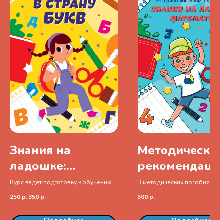
Знания на
Методически
ладошке:
рекомендаци
обучение
курсу «Знани
Курс ведет подготовку к обучению
В методических пособиях
чтению.
представлены примерные к
грамоте (34
ладошке:
250
р.
350
р.
500
р.
занятий к рабочим тетрадям
занятия)
математика»