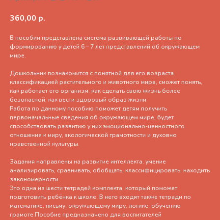
360,00
р.
В пособии представлена система развивающей работы по
формированию у детей 6 – 7 лет представлений об окружающем
мире.
Дошкольник познакомится с понятной для его возраста
классификацией растительного и животного мира, сможет понять,
как работает его организм, как сделать свою жизнь более
безопасной, как вести здоровый образ жизни.
Работа по данному пособию поможет детям получить
первоначальные сведения об окружающем мире, будет
способствовать развитию у них эмоционально-ценностного
отношения к миру, экологической грамотности и духовно
нравственной культуры.
Задания направлены на развитие интеллекта, умение
анализировать, сравнивать, обобщать, классифицировать, находить
закономерности.
Это одна из шести тетрадей комплекта, который поможет
подготовить ребёнка к школе. В него входят также тетради по
математике, письму, окружающему миру, логике, обучению
грамоте.Пособие предназначено для воспитателей